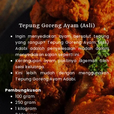
Tepung Goreng Ayam (Asli)
Ingin menyediakan ayam bersalut tepung
yang rangup? Tepung Goreng Ayam (Asli)
Adabi adalah penyelesaian mudah dalam
menyediakan sajian seperti ini.
Kerangupan ayam pastinya digemari oleh
seisi keluarga.
Kini lebih mudah dengan menggunakan
Tepung Goreng Ayam Adabi.
Pembungkusan
100 gram
250 gram
1 kilogram