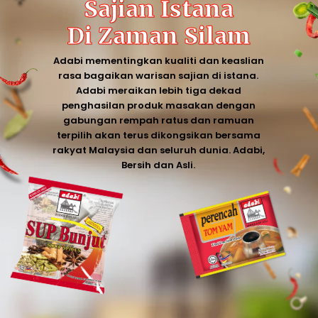
Sajian Istana
Di Zaman Silam
Adabi mementingkan kualiti dan keaslian
rasa bagaikan warisan sajian di istana.
Adabi meraikan lebih tiga dekad
penghasilan produk masakan dengan
gabungan rempah ratus dan ramuan
terpilih akan terus dikongsikan bersama
rakyat Malaysia dan seluruh dunia. Adabi,
Bersih dan Asli.