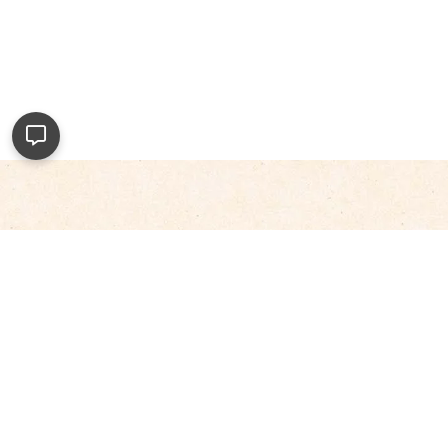
Tiada HELAH, Hanya
REMPAH!
Gunakan pelbagai produk Adabi sebagai
pelengkap masakan anda di rumah. Kami yakin
dengan penggunaan produk kami, masakan
anda pasti sedap, cepat dan mudah disediakan.