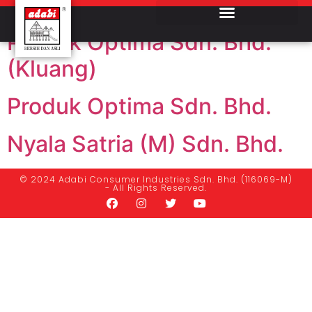
State:
Johor
Produk Optima Sdn. Bhd.
(Kluang)
Produk Optima Sdn. Bhd.
Nyala Satria (M) Sdn. Bhd.
© 2024 Adabi Consumer Industries Sdn. Bhd. (116069-M)
- All Rights Reserved.