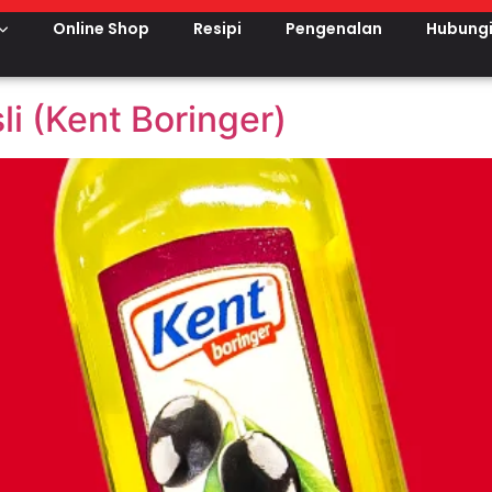
:
OEM
Online Shop
Resipi
Pengenalan
Hubungi
i (Kent Boringer)